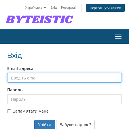
Українська
Вхід
Реєстрація
Переглянути кошик
Пере
наві
Вхід
Email-адреса
Пароль
Запам'ятати мене
Забули пароль?