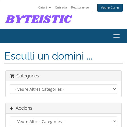
Català
Entrada
Registrar-se
Veure Carro
Canv
la
nave
Esculli un domini ...
Categories
Accions