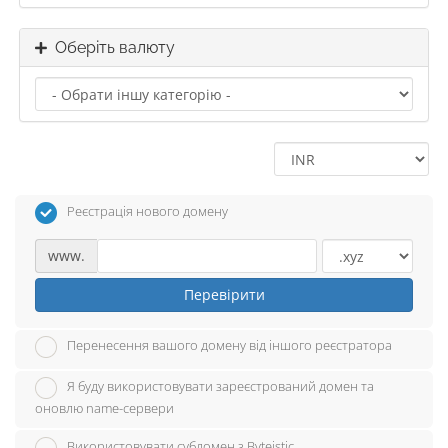
Оберіть валюту
Реєстрація нового домену
www.
Перевірити
Перенесення вашого домену від іншого реєстратора
Я буду використовувати зареєстрований домен та
оновлю name-сервери
Використовувати субдомен з Byteistic