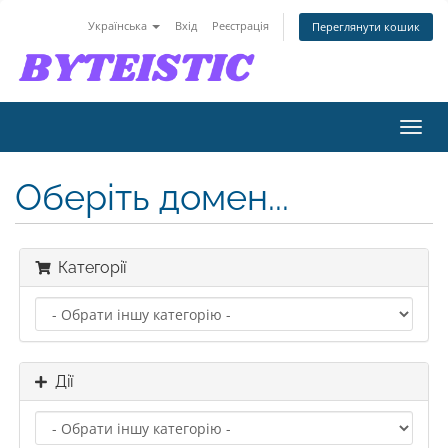
Українська
Вхід
Реєстрація
Переглянути кошик
Пере
наві
Оберіть домен...
Категорії
Дії